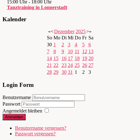
15:00 Uhr
-
18:00 Uhr
Tanztraining in Lonnerstadt
Kalender
«
<
Dezember
2025
>
»
So
Mo
Di
Mi
Do
Fr
Sa
30
1
2
3
4
5
6
7
8
9
10
11
12
13
14
15
16
17
18
19
20
21
22
23
24
25
26
27
28
29
30
31
1
2
3
Login Form
Benutzername
Passwort
Angemeldet bleiben
Anmelden
Benutzername vergessen?
Passwort vergessen?