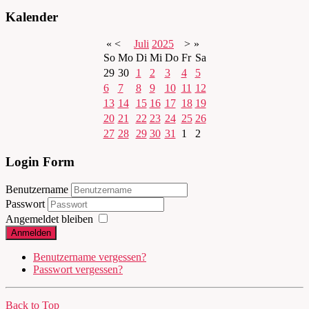
Kalender
«
<
Juli
2025
>
»
So
Mo
Di
Mi
Do
Fr
Sa
29
30
1
2
3
4
5
6
7
8
9
10
11
12
13
14
15
16
17
18
19
20
21
22
23
24
25
26
27
28
29
30
31
1
2
Login Form
Benutzername
Passwort
Angemeldet bleiben
Anmelden
Benutzername vergessen?
Passwort vergessen?
Back to Top