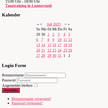
15:00 Uhr
-
18:00 Uhr
Tanztraining in Lonnerstadt
Kalender
«
<
Juli
2025
>
»
So
Mo
Di
Mi
Do
Fr
Sa
29
30
1
2
3
4
5
6
7
8
9
10
11
12
13
14
15
16
17
18
19
20
21
22
23
24
25
26
27
28
29
30
31
1
2
Login Form
Benutzername
Passwort
Angemeldet bleiben
Anmelden
Benutzername vergessen?
Passwort vergessen?