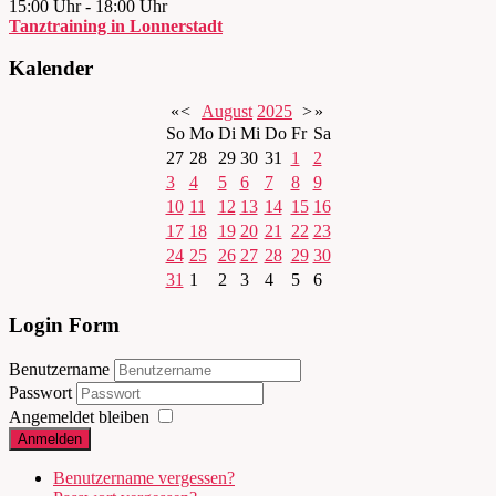
15:00 Uhr
-
18:00 Uhr
Tanztraining in Lonnerstadt
Kalender
«
<
August
2025
>
»
So
Mo
Di
Mi
Do
Fr
Sa
27
28
29
30
31
1
2
3
4
5
6
7
8
9
10
11
12
13
14
15
16
17
18
19
20
21
22
23
24
25
26
27
28
29
30
31
1
2
3
4
5
6
Login Form
Benutzername
Passwort
Angemeldet bleiben
Anmelden
Benutzername vergessen?