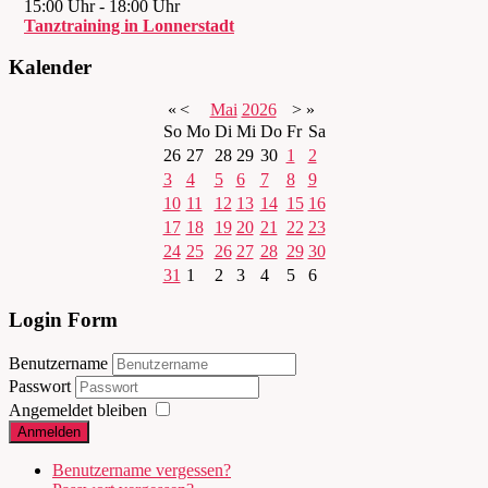
15:00 Uhr
-
18:00 Uhr
Tanztraining in Lonnerstadt
Kalender
«
<
Mai
2026
>
»
So
Mo
Di
Mi
Do
Fr
Sa
26
27
28
29
30
1
2
3
4
5
6
7
8
9
10
11
12
13
14
15
16
17
18
19
20
21
22
23
24
25
26
27
28
29
30
31
1
2
3
4
5
6
Login Form
Benutzername
Passwort
Angemeldet bleiben
Anmelden
Benutzername vergessen?