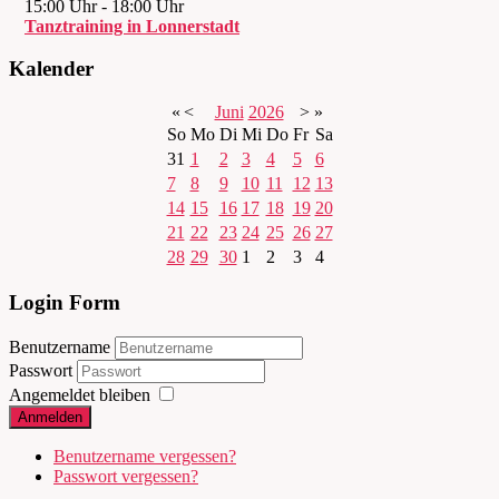
15:00 Uhr
-
18:00 Uhr
Tanztraining in Lonnerstadt
Kalender
«
<
Juni
2026
>
»
So
Mo
Di
Mi
Do
Fr
Sa
31
1
2
3
4
5
6
7
8
9
10
11
12
13
14
15
16
17
18
19
20
21
22
23
24
25
26
27
28
29
30
1
2
3
4
Login Form
Benutzername
Passwort
Angemeldet bleiben
Anmelden
Benutzername vergessen?
Passwort vergessen?