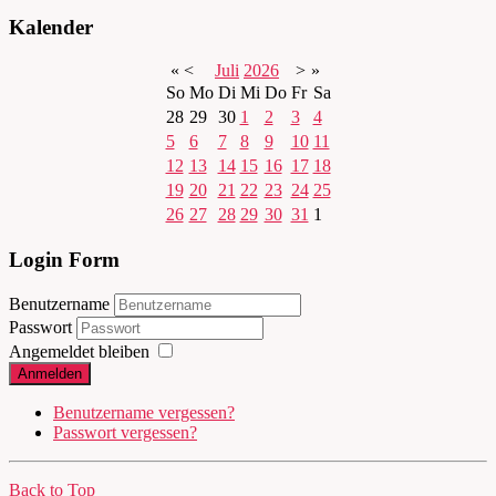
Kalender
«
<
Juli
2026
>
»
So
Mo
Di
Mi
Do
Fr
Sa
28
29
30
1
2
3
4
5
6
7
8
9
10
11
12
13
14
15
16
17
18
19
20
21
22
23
24
25
26
27
28
29
30
31
1
Login Form
Benutzername
Passwort
Angemeldet bleiben
Anmelden
Benutzername vergessen?
Passwort vergessen?
Back to Top