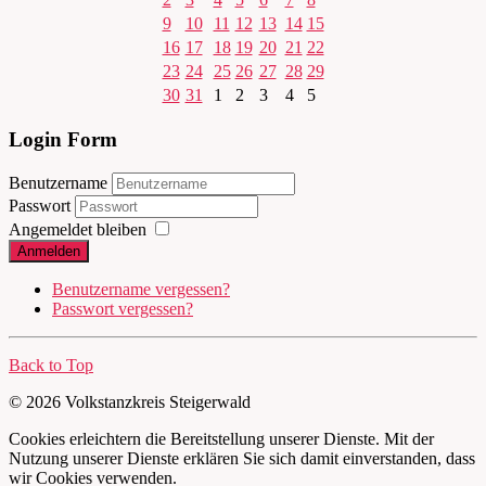
9
10
11
12
13
14
15
16
17
18
19
20
21
22
23
24
25
26
27
28
29
30
31
1
2
3
4
5
Login Form
Benutzername
Passwort
Angemeldet bleiben
Anmelden
Benutzername vergessen?
Passwort vergessen?
Back to Top
© 2026 Volkstanzkreis Steigerwald
Cookies erleichtern die Bereitstellung unserer Dienste. Mit der
Nutzung unserer Dienste erklären Sie sich damit einverstanden, dass
wir Cookies verwenden.