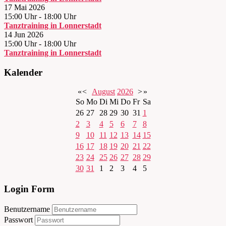
17 Mai 2026
15:00 Uhr
-
18:00 Uhr
Tanztraining in Lonnerstadt
14 Jun 2026
15:00 Uhr
-
18:00 Uhr
Tanztraining in Lonnerstadt
Kalender
«
<
August
2026
>
»
So
Mo
Di
Mi
Do
Fr
Sa
26
27
28
29
30
31
1
2
3
4
5
6
7
8
9
10
11
12
13
14
15
16
17
18
19
20
21
22
23
24
25
26
27
28
29
30
31
1
2
3
4
5
Login Form
Benutzername
Passwort