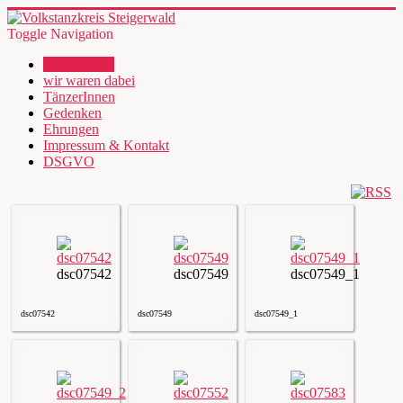
Toggle Navigation
wir über uns
wir waren dabei
TänzerInnen
Gedenken
Ehrungen
Impressum & Kontakt
DSGVO
dsc07542
dsc07549
dsc07549_1
dsc07542
dsc07549
dsc07549_1