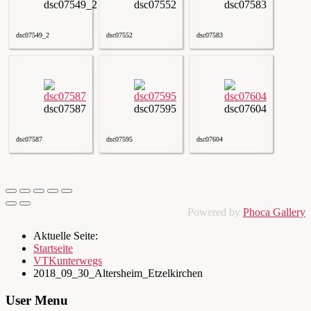
dsc07549_2
dsc07552
dsc07583
dsc07549_2
dsc07552
dsc07583
dsc07587
dsc07595
dsc07604
dsc07587
dsc07595
dsc07604
Powered by
Phoca Gallery
Aktuelle Seite:
Startseite
VTKunterwegs
2018_09_30_Altersheim_Etzelkirchen
User Menu